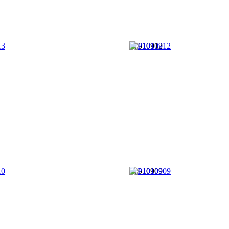
P1010912
P1010909