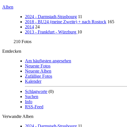
Alben
2024 - Darmstadt-Strasbourg
11
2018 - BU24 (meine Zweite) + nach Rostock
165
2014
24
2013 - Frankfurt - Würzburg
10
210 Fotos
Entdecken
Am häufigsten angesehen
Neueste Fotos
Neueste Alben
Zufällige Fotos
Kalender
Schlagworte
(0)
Suchen
Info
RSS-Feed
Verwandte Alben
2024 - Darmstadt-Strasbourg
11