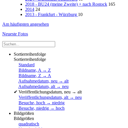
2018 - BU24 (meine Zweite) + nach Rostock
165
2014
24
2013 - Frankfurt - Würzburg
10
Am häufigsten angesehen
Neueste Fotos
Sortierreihenfolge
Sortierreihenfolge
Standard
Bildname, A → Z
Bildname, Z → A
Aufnahmedatum, neu → alt
Aufnahmedatum, alt → neu
✔
Veröffentlichungsdatum, neu → alt
Veröffentlichungsdatum, alt → neu
Besuche, hoch → niedrig
Besuche, niedrig → hoch
Bildgrößen
Bildgrößen
quadratisch