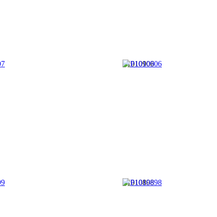
P1010906
P1010898