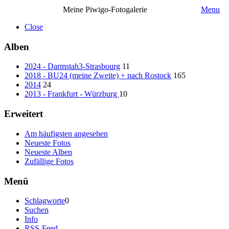
Meine Piwigo-Fotogalerie
Menu
Close
Alben
2024 - Darmstah3-Strasbourg
11
2018 - BU24 (meine Zweite) + nach Rostock
165
2014
24
2013 - Frankfurt - Würzburg
10
Erweitert
Am häufigsten angesehen
Neueste Fotos
Neueste Alben
Zufällige Fotos
Menü
Schlagworte
0
Suchen
Info
RSS-Feed