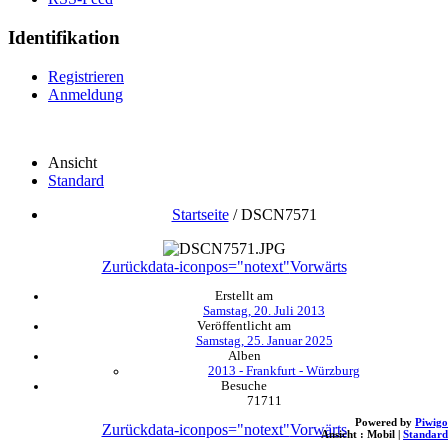
Identifikation
Registrieren
Anmeldung
Ansicht
Standard
Startseite
/
DSCN7571
Zurück
data-iconpos="notext"
Vorwärts
Erstellt am
Samstag, 20. Juli 2013
Veröffentlicht am
Samstag, 25. Januar 2025
Alben
2013 - Frankfurt - Würzburg
Besuche
71711
Powered by
Piwigo
Zurück
data-iconpos="notext"
Vorwärts
Ansicht :
Mobil
|
Standard