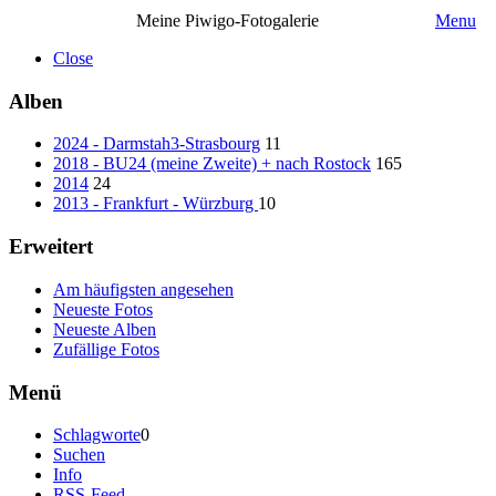
Meine Piwigo-Fotogalerie
Menu
Close
Alben
2024 - Darmstah3-Strasbourg
11
2018 - BU24 (meine Zweite) + nach Rostock
165
2014
24
2013 - Frankfurt - Würzburg
10
Erweitert
Am häufigsten angesehen
Neueste Fotos
Neueste Alben
Zufällige Fotos
Menü
Schlagworte
0
Suchen
Info
RSS-Feed