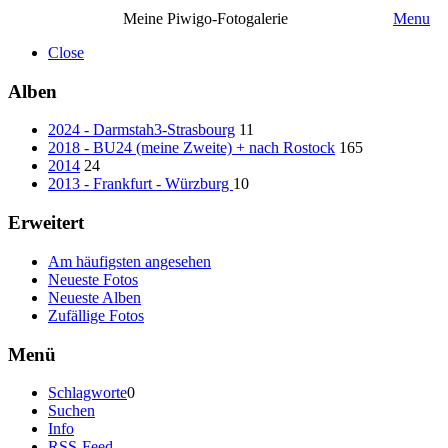
Meine Piwigo-Fotogalerie
Menu
Close
Alben
2024 - Darmstah3-Strasbourg
11
2018 - BU24 (meine Zweite) + nach Rostock
165
2014
24
2013 - Frankfurt - Würzburg
10
Erweitert
Am häufigsten angesehen
Neueste Fotos
Neueste Alben
Zufällige Fotos
Menü
Schlagworte
0
Suchen
Info
RSS-Feed