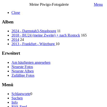
Meine Piwigo-Fotogalerie
Menu
Close
Alben
2024 - Darmstah3-Strasbourg
11
2018 - BU24 (meine Zweite) + nach Rostock
165
2014
24
2013 - Frankfurt - Würzburg
10
Erweitert
Am häufigsten angesehen
Neueste Fotos
Neueste Alben
Zufällige Fotos
Menü
Schlagworte
0
Suchen
Info
RSS-Feed