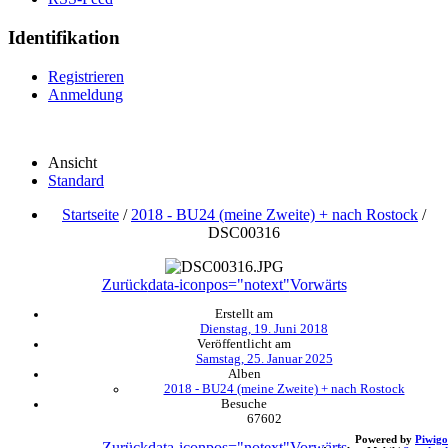
Identifikation
Registrieren
Anmeldung
Ansicht
Standard
Startseite
/
2018 - BU24 (meine Zweite) + nach Rostock
/
DSC00316
Zurück
data-iconpos="notext"
Vorwärts
Erstellt am
Dienstag, 19. Juni 2018
Veröffentlicht am
Samstag, 25. Januar 2025
Alben
2018 - BU24 (meine Zweite) + nach Rostock
Besuche
67602
Powered by
Piwigo
Zurück
data-iconpos="notext"
Vorwärts