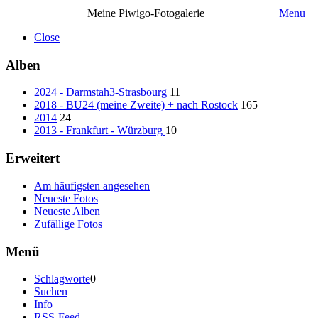
Meine Piwigo-Fotogalerie
Menu
Close
Alben
2024 - Darmstah3-Strasbourg
11
2018 - BU24 (meine Zweite) + nach Rostock
165
2014
24
2013 - Frankfurt - Würzburg
10
Erweitert
Am häufigsten angesehen
Neueste Fotos
Neueste Alben
Zufällige Fotos
Menü
Schlagworte
0
Suchen
Info
RSS-Feed