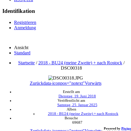
Identifikation
Registrieren
Anmeldung
Ansicht
Standard
Startseite
/
2018 - BU24 (meine Zweite) + nach Rostock
/
DSC00318
Zurück
data-iconpos="notext"
Vorwärts
Erstellt am
Dienstag, 19. Juni 2018
Veröffentlicht am
Samstag, 25. Januar 2025
Alben
2018 - BU24 (meine Zweite) + nach Rostock
Besuche
69687
Powered by
Piwigo
Zurück
data-iconpos="notext"
Vorwärts