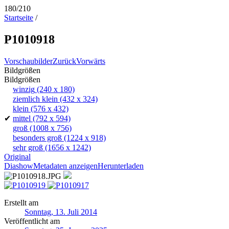
180/210
Startseite
/
P1010918
Vorschaubilder
Zurück
Vorwärts
Bildgrößen
Bildgrößen
winzig
(240 x 180)
ziemlich klein
(432 x 324)
klein
(576 x 432)
✔
mittel
(792 x 594)
groß
(1008 x 756)
besonders groß
(1224 x 918)
sehr groß
(1656 x 1242)
Original
Diashow
Metadaten anzeigen
Herunterladen
Erstellt am
Sonntag, 13. Juli 2014
Veröffentlicht am