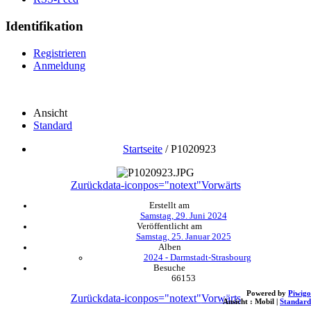
Identifikation
Registrieren
Anmeldung
Ansicht
Standard
Startseite
/
P1020923
Zurück
data-iconpos="notext"
Vorwärts
Erstellt am
Samstag, 29. Juni 2024
Veröffentlicht am
Samstag, 25. Januar 2025
Alben
2024 - Darmstadt-Strasbourg
Besuche
66153
Powered by
Piwigo
Zurück
data-iconpos="notext"
Vorwärts
Ansicht :
Mobil
|
Standard