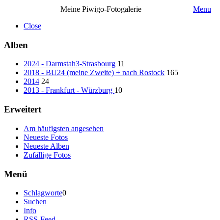
Meine Piwigo-Fotogalerie
Menu
Close
Alben
2024 - Darmstah3-Strasbourg
11
2018 - BU24 (meine Zweite) + nach Rostock
165
2014
24
2013 - Frankfurt - Würzburg
10
Erweitert
Am häufigsten angesehen
Neueste Fotos
Neueste Alben
Zufällige Fotos
Menü
Schlagworte
0
Suchen
Info
RSS-Feed