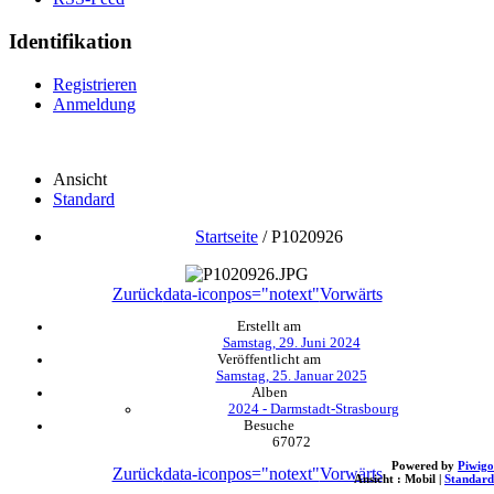
Identifikation
Registrieren
Anmeldung
Ansicht
Standard
Startseite
/
P1020926
Zurück
data-iconpos="notext"
Vorwärts
Erstellt am
Samstag, 29. Juni 2024
Veröffentlicht am
Samstag, 25. Januar 2025
Alben
2024 - Darmstadt-Strasbourg
Besuche
67072
Powered by
Piwigo
Zurück
data-iconpos="notext"
Vorwärts
Ansicht :
Mobil
|
Standard