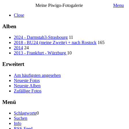
Meine Piwigo-Fotogalerie
Menu
Close
Alben
2024 - Darmstah3-Strasbourg
11
2018 - BU24 (meine Zweite) + nach Rostock
165
2014
24
2013 - Frankfurt - Würzburg
10
Erweitert
Am häufigsten angesehen
Neueste Fotos
Neueste Alben
Zufällige Fotos
Menü
Schlagworte
0
Suchen
Info
RSS-Feed