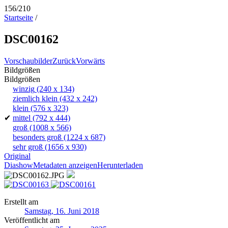
156/210
Startseite
/
DSC00162
Vorschaubilder
Zurück
Vorwärts
Bildgrößen
Bildgrößen
winzig
(240 x 134)
ziemlich klein
(432 x 242)
klein
(576 x 323)
✔
mittel
(792 x 444)
groß
(1008 x 566)
besonders groß
(1224 x 687)
sehr groß
(1656 x 930)
Original
Diashow
Metadaten anzeigen
Herunterladen
Erstellt am
Samstag, 16. Juni 2018
Veröffentlicht am