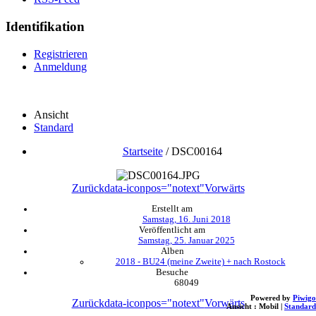
Identifikation
Registrieren
Anmeldung
Ansicht
Standard
Startseite
/
DSC00164
Zurück
data-iconpos="notext"
Vorwärts
Erstellt am
Samstag, 16. Juni 2018
Veröffentlicht am
Samstag, 25. Januar 2025
Alben
2018 - BU24 (meine Zweite) + nach Rostock
Besuche
68049
Powered by
Piwigo
Zurück
data-iconpos="notext"
Vorwärts
Ansicht :
Mobil
|
Standard