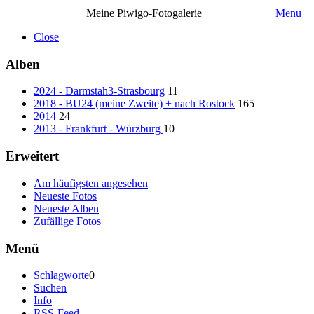
Meine Piwigo-Fotogalerie
Menu
Close
Alben
2024 - Darmstah3-Strasbourg
11
2018 - BU24 (meine Zweite) + nach Rostock
165
2014
24
2013 - Frankfurt - Würzburg
10
Erweitert
Am häufigsten angesehen
Neueste Fotos
Neueste Alben
Zufällige Fotos
Menü
Schlagworte
0
Suchen
Info
RSS-Feed