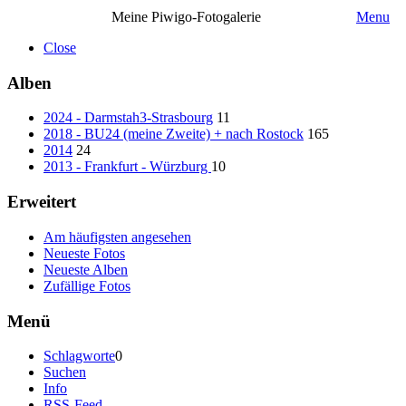
Meine Piwigo-Fotogalerie
Menu
Close
Alben
2024 - Darmstah3-Strasbourg
11
2018 - BU24 (meine Zweite) + nach Rostock
165
2014
24
2013 - Frankfurt - Würzburg
10
Erweitert
Am häufigsten angesehen
Neueste Fotos
Neueste Alben
Zufällige Fotos
Menü
Schlagworte
0
Suchen
Info
RSS-Feed