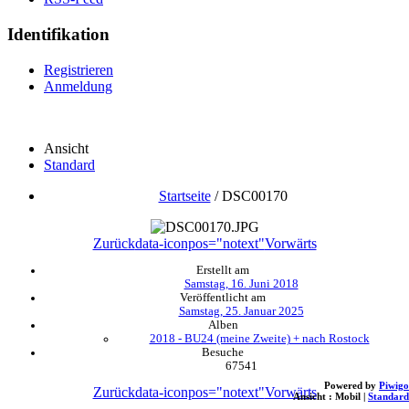
Identifikation
Registrieren
Anmeldung
Ansicht
Standard
Startseite
/
DSC00170
Zurück
data-iconpos="notext"
Vorwärts
Erstellt am
Samstag, 16. Juni 2018
Veröffentlicht am
Samstag, 25. Januar 2025
Alben
2018 - BU24 (meine Zweite) + nach Rostock
Besuche
67541
Powered by
Piwigo
Zurück
data-iconpos="notext"
Vorwärts
Ansicht :
Mobil
|
Standard